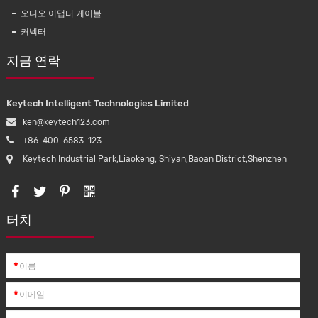
오디오 어댑터 케이블
커넥터
지금 연락
Keytech Intelligent Technologies Limited
ken@keytech123.com
+86-400-6583-123
Keytech Industrial Park,Liaokeng, Shiyan,Baoan District,Shenzhen
터치
*
*