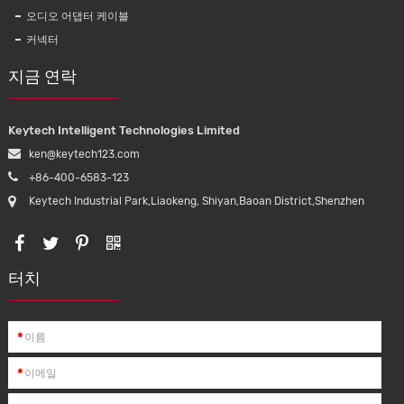
C 번개 데이
UL1015 후크 업 와이어 좌초 구리 80 ℃
KMC01
오디오 어댑터 케이블
충전기 압축
300V NON-PHTHALATE
론 꼰 U
커넥터
지금 연락
Keytech Intelligent Technologies Limited
ken@keytech123.com
+86-400-6583-123
Keytech Industrial Park,Liaokeng, Shiyan,Baoan District,Shenzhen
터치
*
*